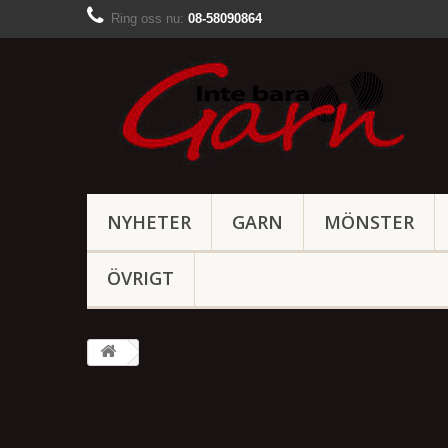
Ring oss nu:
08-58090864
NYHETER
GARN
MÖNSTER
ÖVRIGT