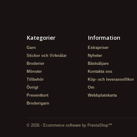
Kategorier
Information
Garn
Extrapriser
Stickor och Virknålar
Nyheter
Broderier
Bästsäljare
Mönster
Kontakta oss
Tillbehör
Köp- och leveransvlllkor
Övrigt
Om
Presentkort
Webbplatskarta
Broderigarn
© 2026 - Ecommerce software by PrestaShop™