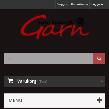
Bloggen
Kontakta oss
Logga in
Varukorg
(Tom)
MENU