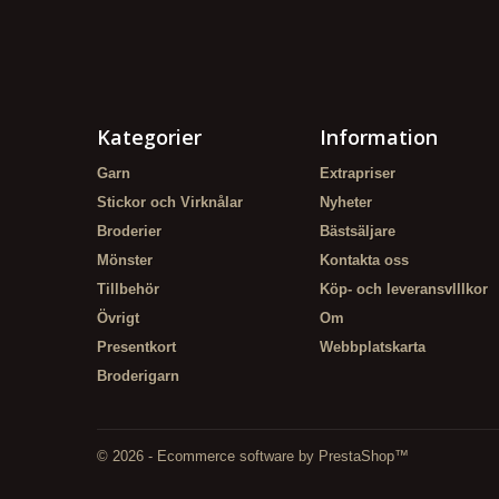
Kategorier
Information
Garn
Extrapriser
Stickor och Virknålar
Nyheter
Broderier
Bästsäljare
Mönster
Kontakta oss
Tillbehör
Köp- och leveransvlllkor
Övrigt
Om
Presentkort
Webbplatskarta
Broderigarn
© 2026 - Ecommerce software by PrestaShop™