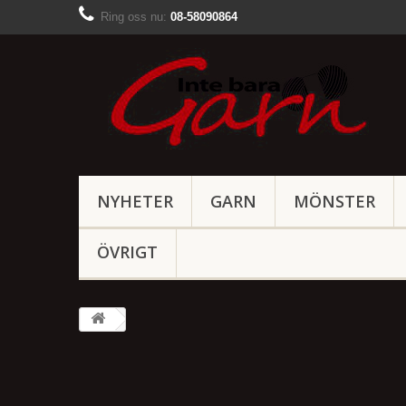
Ring oss nu:
08-58090864
NYHETER
GARN
MÖNSTER
ÖVRIGT