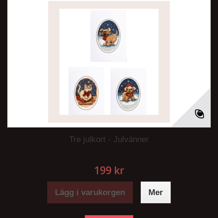
Tre julkort - Julvänner
199 kr
Lägg i varukorgen
Mer