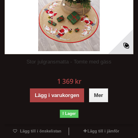
Stor julgransmatta - Tomte med gäss
1 369 kr
Lägg i varukorgen
Mer
I Lager
Lägg till i önskelistan
Lägg till i jämför