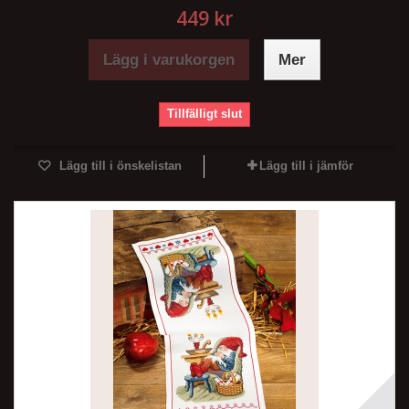
449 kr
Lägg i varukorgen
Mer
Tillfälligt slut
Lägg till i önskelistan
Lägg till i jämför