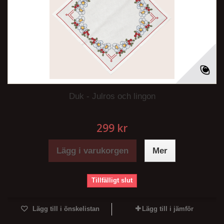
Duk - Julros och lingon
299 kr
Lägg i varukorgen
Mer
Tillfälligt slut
Lägg till i önskelistan
Lägg till i jämför