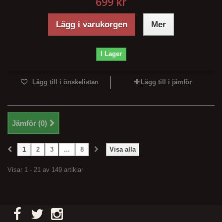
699 kr
Lägg i varukorgen
Mer
I Lager
Lägg till i önskelistan
Lägg till i jämför
Jämför (
0
)
1
2
3
...
8
Visa alla
Visar 1 - 21 av 149 artiklar