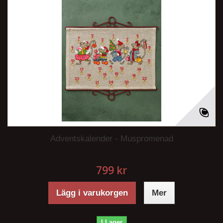
Adventskalender - Muspromenad
799 kr
Lägg i varukorgen
Mer
I Lager