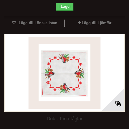
I Lager
Lägg till i önskelistan
Lägg till i jämför
Duk - Fina fåglar