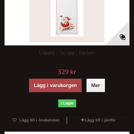
Löpare - Se upp i backen
329 kr
Lägg i varukorgen
Mer
I Lager
Lägg till i önskelistan
Lägg till i jämför