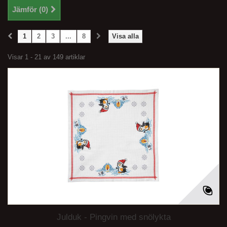
Jämför (
0
)
1
2
3
...
8
Visa alla
Visar 1 - 21 av 149 artiklar
Julduk - Pingvin med snölykta