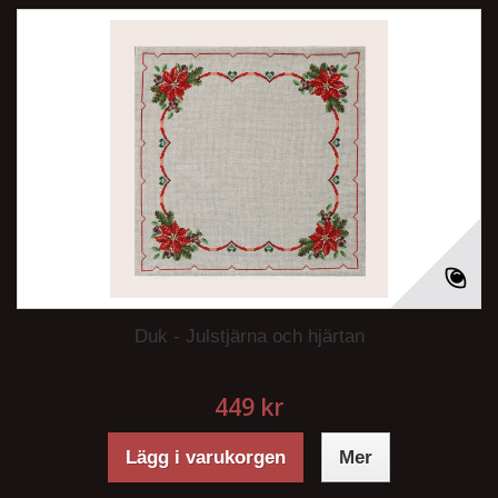
Duk - Julstjärna och hjärtan
449 kr
Lägg i varukorgen
Mer