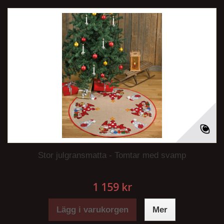
Stor julgransmatta - Tomtar med svamp
1 159 kr
Lägg i varukorgen
Mer