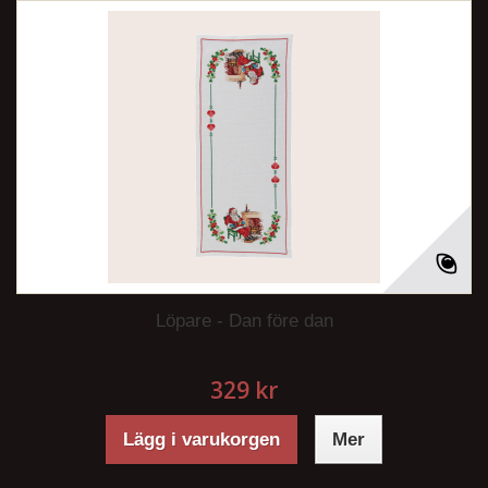
Löpare - Dan före dan
329 kr
Lägg i varukorgen
Mer