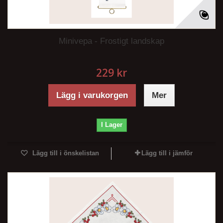
Minivepa - Frostigt landskap
229 kr
Lägg i varukorgen
Mer
I Lager
Lägg till i önskelistan
Lägg till i jämför