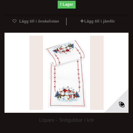
I Lager
Lägg till i önskelistan
Lägg till i jämför
Löpare - Snögubbar i kör