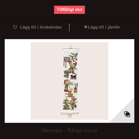
Tillfälligt slut
Lägg till i önskelistan
Lägg till i jämför
Minivepa - Tokiga nissar