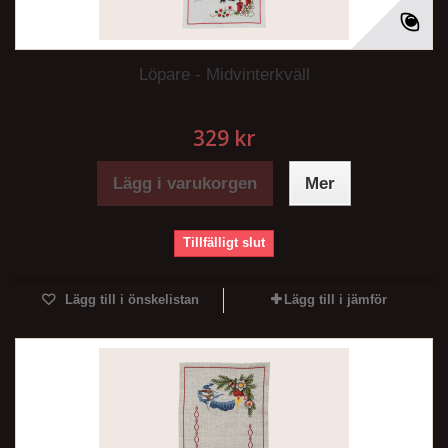
Löpare - Midvinterkväll
329 kr
Lägg i varukorgen
Mer
Tillfälligt slut
Lägg till i önskelistan
Lägg till i jämför