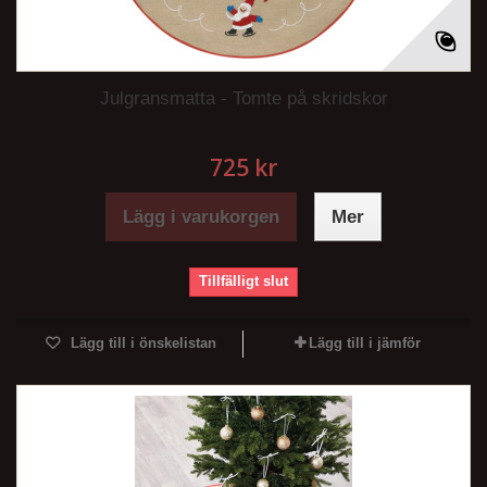
Julgransmatta - Tomte på skridskor
725 kr
Lägg i varukorgen
Mer
Tillfälligt slut
Lägg till i önskelistan
Lägg till i jämför