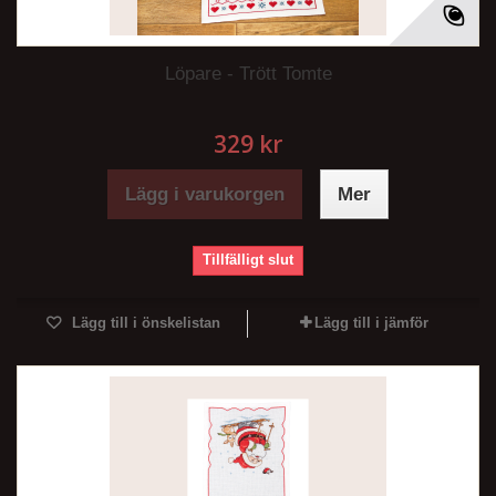
Löpare - Trött Tomte
329 kr
Lägg i varukorgen
Mer
Tillfälligt slut
Lägg till i önskelistan
Lägg till i jämför