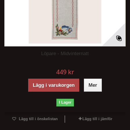
Löpare - Midvinternatt
449 kr
Lägg i varukorgen
Mer
I Lager
Lägg till i önskelistan
Lägg till i jämför