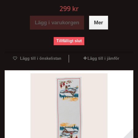
299 kr
Lägg i varukorgen
Mer
Tillfälligt slut
Lägg till i önskelistan
Lägg till i jämför