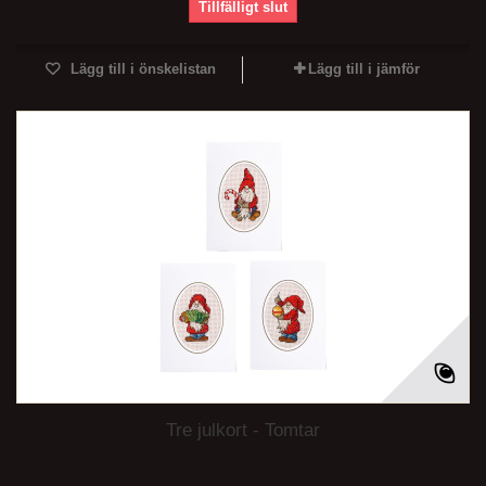
Tillfälligt slut
Lägg till i önskelistan
Lägg till i jämför
Tre julkort - Tomtar