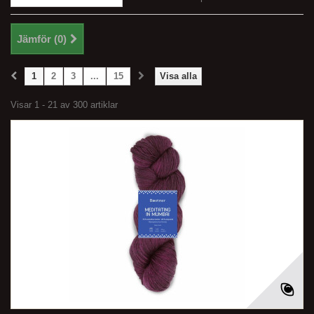
Jämför (
0
)
1
2
3
...
15
Visa alla
Visar 1 - 21 av 300 artiklar