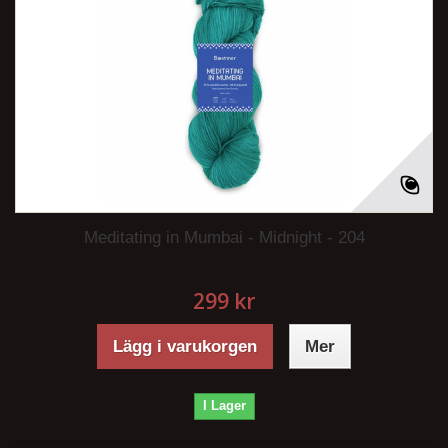
Meditating in Mumbai - Midnight - 204
299 kr
Lägg i varukorgen
Mer
I Lager