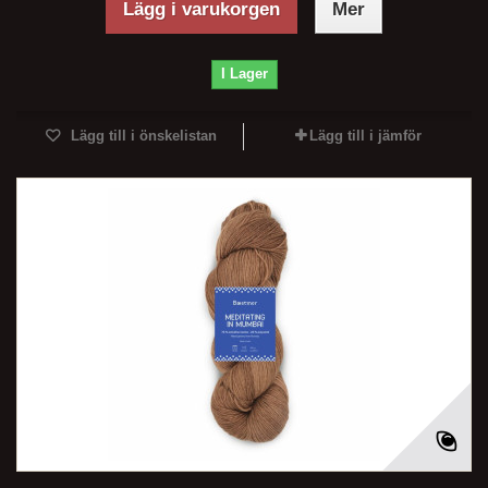
Lägg i varukorgen
Mer
I Lager
Lägg till i önskelistan
Lägg till i jämför