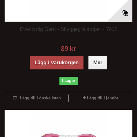
Eventyrlig Garn - Skyggegrå striper - 7617
89 kr
Lägg i varukorgen
Mer
I Lager
Lägg till i önskelistan
Lägg till i jämför