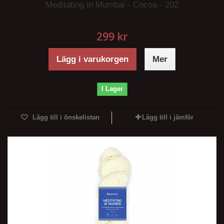
Meditating in Mumbai - Cocoa - 202
299 kr
Lägg i varukorgen
Mer
I Lager
Lägg till i önskelistan
Lägg till i jämför