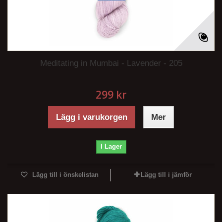
Meditating in Mumbai - Lavender - 205
299 kr
Lägg i varukorgen
Mer
I Lager
Lägg till i önskelistan
Lägg till i jämför