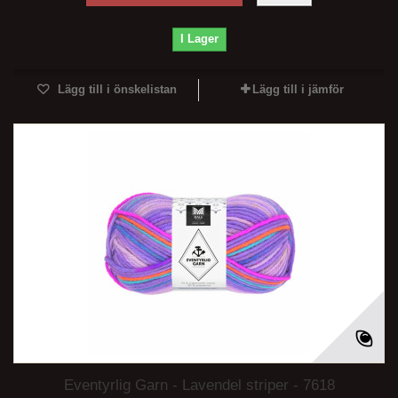
I Lager
Lägg till i önskelistan
Lägg till i jämför
Eventyrlig Garn - Lavendel striper - 7618