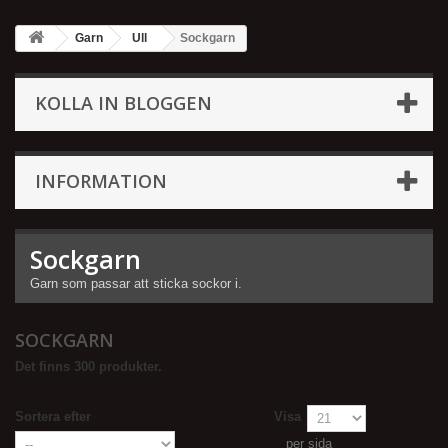
Garn
Ull
Sockgarn
KOLLA IN BLOGGEN
INFORMATION
Sockgarn
Garn som passar att sticka sockor i.
SOCKGARN
Det finns 300 produkter.
Sortera efter
Visa
per sida