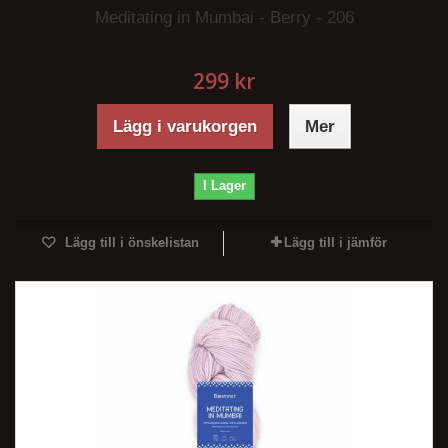
Meditating in Mumbai - Berry - 206
299 kr
Lägg i varukorgen
Mer
I Lager
Lägg till i önskelistan
Lägg till i jämför