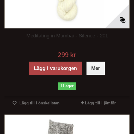
Meditating in Mumbai - Silence - 201
299 kr
Lägg i varukorgen
Mer
I Lager
Lägg till i önskelistan
Lägg till i jämför