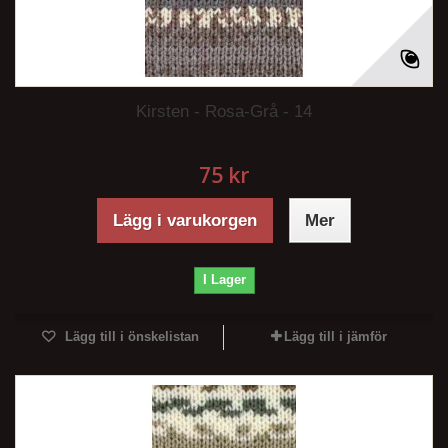
Kirsten - Rosa-Grå - 14
75 kr
Lägg i varukorgen
Mer
I Lager
Lägg till i önskelistan
Lägg till i jämför