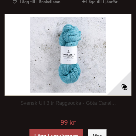
Lägg till i önskelistan
Lägg till i jämför
Svensk Ull 3 tr Raggsocka - Göta Canal...
99 kr