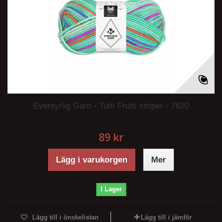
Eventyrlig Garn - Tutti Frutti striper - 7620
89 kr
Lägg i varukorgen
Mer
I Lager
Lägg till i önskelistan
Lägg till i jämför