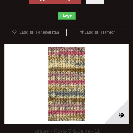
I Lager
Lägg till i önskelistan
Lägg till i jämför
Kirsten - Rosa-Grå-Beige - 11