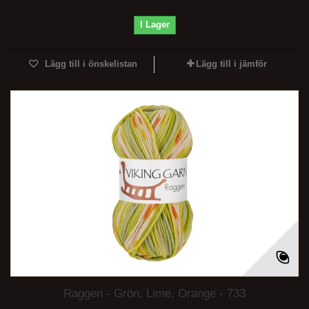
I Lager
Lägg till i önskelistan
Lägg till i jämför
Raggen - Grön, Lime, Orange - 733