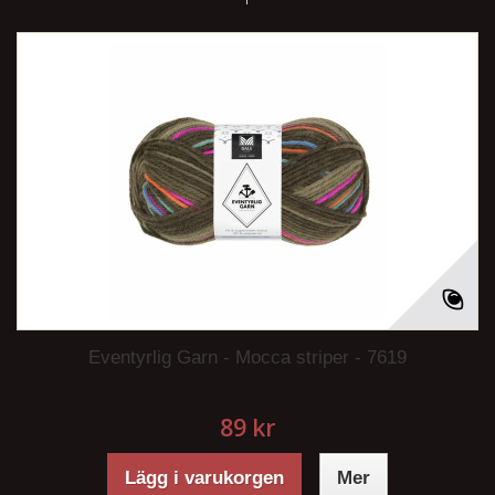
Eventyrlig Garn - Mocca striper - 7619
89 kr
Lägg i varukorgen
Mer