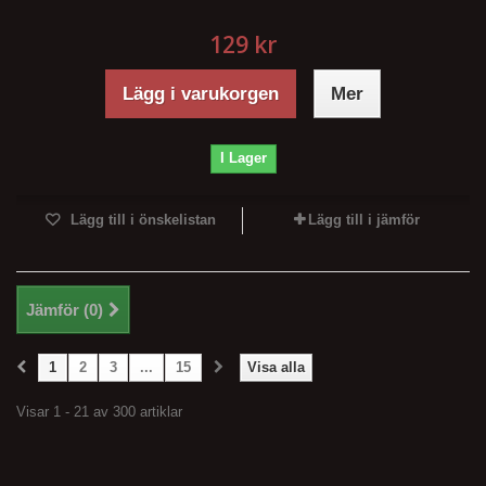
129 kr
Lägg i varukorgen
Mer
I Lager
Lägg till i önskelistan
Lägg till i jämför
Jämför (
0
)
1
2
3
...
15
Visa alla
Visar 1 - 21 av 300 artiklar