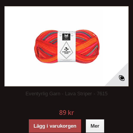
Eventyrlig Garn - Lava Striper - 7615
89 kr
Lägg i varukorgen
Mer