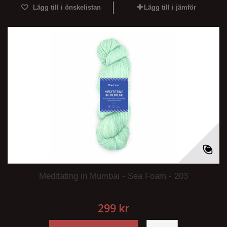
Lägg till i önskelistan
Lägg till i jämför
Meditating in Mumbai - Sea Foam - 203
299 kr