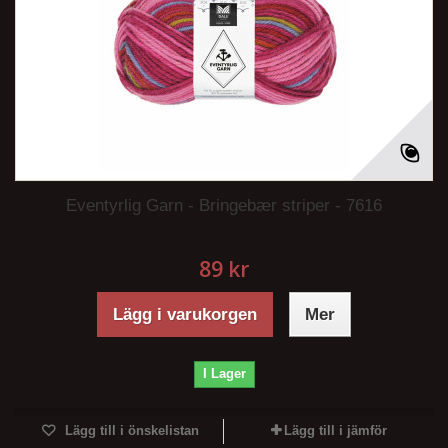
Eventyrlig Garn - Bringebær striper - 7616
89 kr
Lägg i varukorgen
Mer
I Lager
Lägg till i önskelistan
Lägg till i jämför