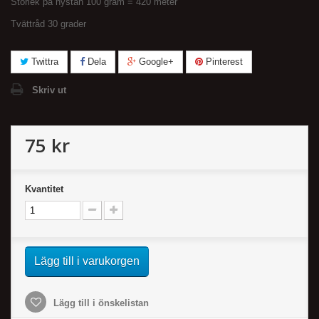
Storlek på nystan 100 gram = 420 meter
Tvättråd 30 grader
Twittra
Dela
Google+
Pinterest
Skriv ut
75 kr
Kvantitet
Lägg till i varukorgen
Lägg till i önskelistan