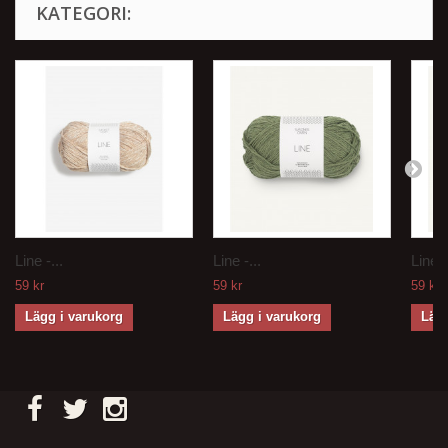
KATEGORI:
Line -...
Line -...
Line -
59 kr
59 kr
59 kr
Lägg i varukorg
Lägg i varukorg
Lägg