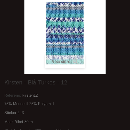
Visa större
Kirsten - Blå-Turkos - 12
Referens:
kirsten12
75% Merinoull 25% Polyamid
Stickor 2 -3
Masktäthet 30 m