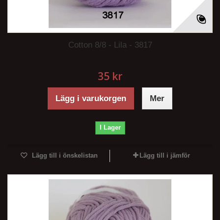
Cotton 8/8 - Lila - 3817
35 kr
Lägg i varukorgen
Mer
I Lager
Lägg till i önskelistan
Lägg till i jämför