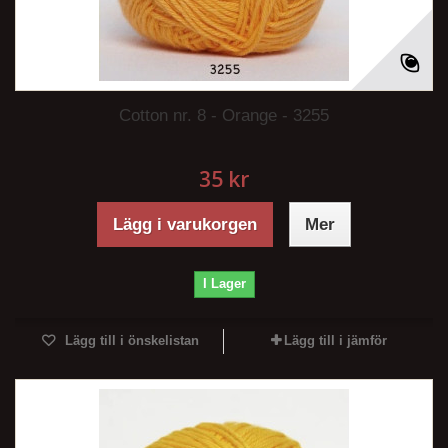
Cotton nr. 8 - Orange - 3255
35 kr
Lägg i varukorgen
Mer
I Lager
Lägg till i önskelistan
Lägg till i jämför