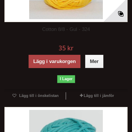
Cotton 8/8 - Gul - 324
35 kr
Lägg i varukorgen
Mer
I Lager
Lägg till i önskelistan
Lägg till i jämför