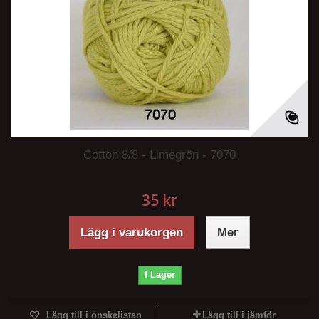
Cotton 8/8 - Limegrön - 7070
35 kr
Lägg i varukorgen
Mer
I Lager
Lägg till i önskelistan
Lägg till i jämför