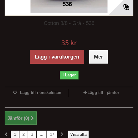
Cotton 8/8 - Grå - 536
35 kr
Lägg i varukorgen
Mer
I Lager
Lägg till i önskelistan
Lägg till i jämför
Jämför (
0
)
1
2
3
...
17
Visa alla