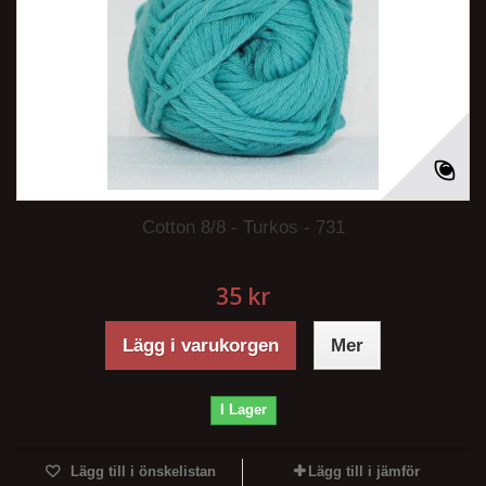
Cotton 8/8 - Turkos - 731
35 kr
Lägg i varukorgen
Mer
I Lager
Lägg till i önskelistan
Lägg till i jämför