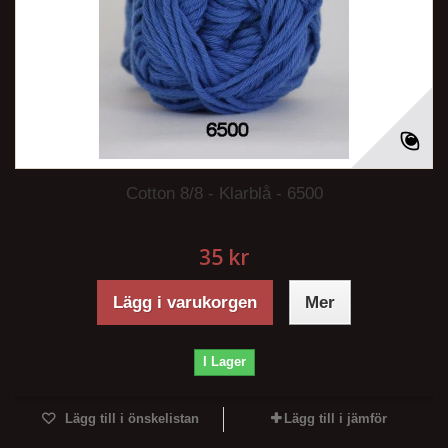
Cotton 8/8 - Klarblå - 6500
35 kr
Lägg i varukorgen
Mer
I Lager
Lägg till i önskelistan
Lägg till i jämför