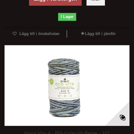
I Lager
Lägg till i önskelistan
Lägg till i jämför
Nova Vita 4 - Blå-Grön-Vit-Beige - 101