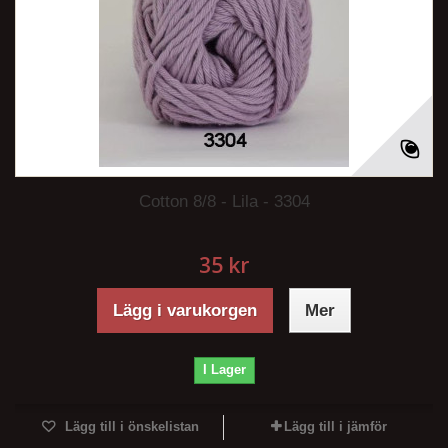
Cotton 8/8 - Lila - 3304
35 kr
Lägg i varukorgen
Mer
I Lager
Lägg till i önskelistan
Lägg till i jämför