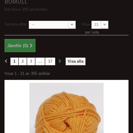
BOMULL
Det finns 355 produkter.
Sortera efter
Visa
--
21
per sida
Jämför (
0
)
1
2
3
...
17
Visa alla
Visar 1 - 21 av 355 artiklar