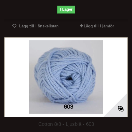
I Lager
Lägg till i önskelistan
Lägg till i jämför
Cotton 8/8 - Ljusblå - 603