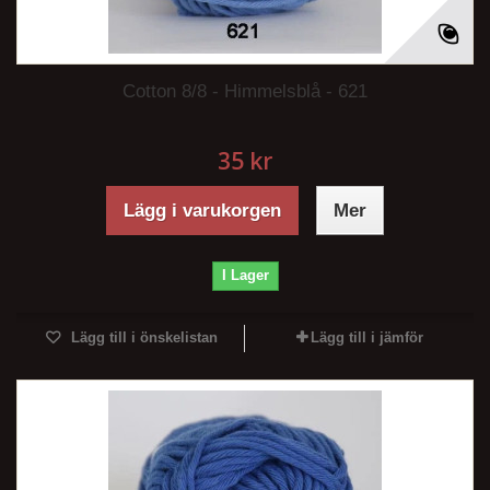
Cotton 8/8 - Himmelsblå - 621
35 kr
Lägg i varukorgen
Mer
I Lager
Lägg till i önskelistan
Lägg till i jämför