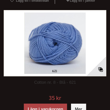
Lägg till i önskelistan
Lägg till i jämför
Cotton nr. 8 - Blå - 621
35 kr
Lägg i varukorgen
Mer