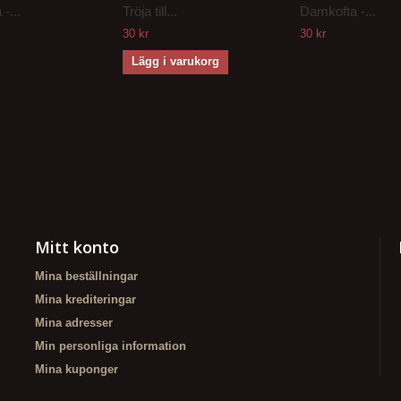
-...
Tröja till...
Damkofta -...
30 kr
30 kr
Lägg i varukorg
Mitt konto
Mina beställningar
Mina krediteringar
Mina adresser
Min personliga information
Mina kuponger