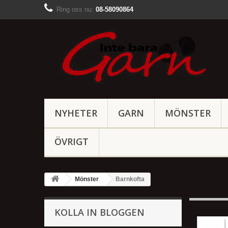
Ring oss nu:
08-58090864
NYHETER
GARN
MÖNSTER
ÖVRIGT
Mönster
Barnkofta
KOLLA IN BLOGGEN