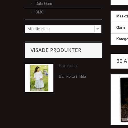
Dale Garn
DMC
Masktä
Garn
Alla tillverkare
Katego
VISADE PRODUKTER
30 
Barnkofta
Barnkofta i Tilda