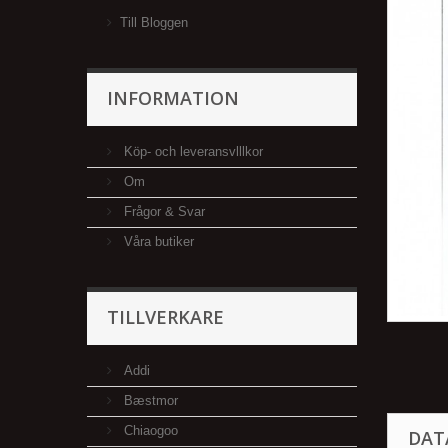
Till Bloggen
INFORMATION
Köp- och leveransvlllkor
Om
Frågor & Svar
Våra butiker
TILLVERKARE
Addi
Bæstmor
Chiaogoo
DAT