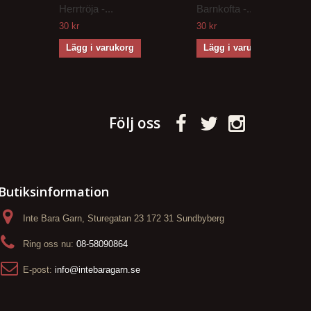
Herrtröja -...
Barnkofta -...
30 kr
30 kr
Lägg i varukorg
Lägg i varukorg
Följ oss
Butiksinformation
Inte Bara Garn, Sturegatan 23 172 31 Sundbyberg
Ring oss nu:
08-58090864
E-post:
info@intebaragarn.se