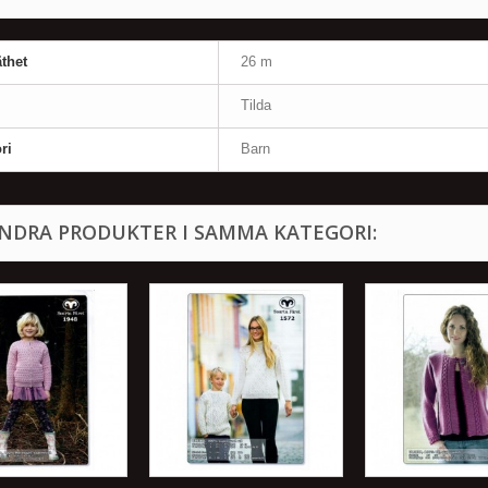
thet
26 m
Tilda
ri
Barn
ANDRA PRODUKTER I SAMMA KATEGORI: