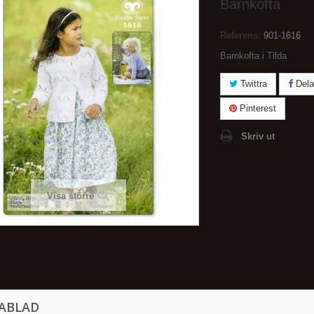
Barnkofta
Referens:
901-1616
Barnkofta i Tilda
Twittra
Dela
Pinterest
Skriv ut
Visa större
ABLAD