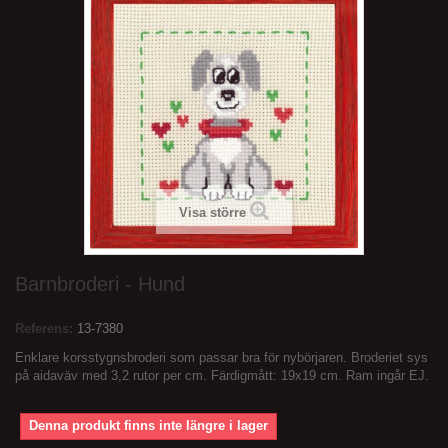
Visa större
Barnbroderi - Hund
Referens:
13-7380
Enklare korsstygnsbroderi som passar bra för nybörjaren. Broderiet sys
på aidaväv med 3,2 rutor per cm. Färdigmått: 19x19 cm. Ram ingår EJ.
Denna produkt finns inte längre i lager