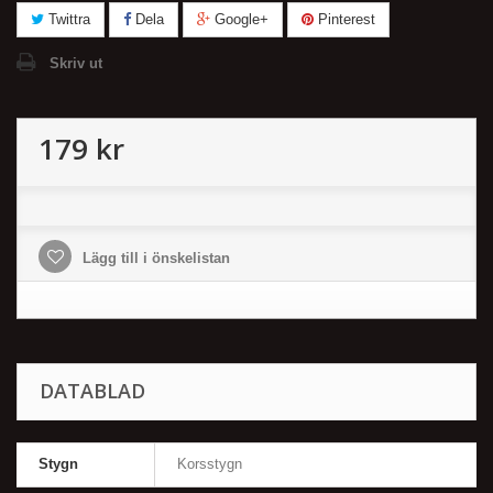
Twittra
Dela
Google+
Pinterest
Skriv ut
179 kr
Lägg till i önskelistan
DATABLAD
Stygn
Korsstygn