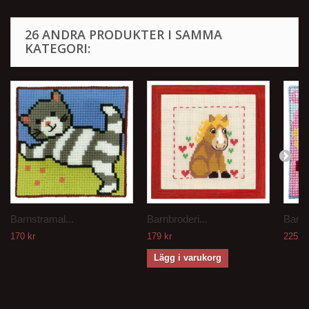
26 ANDRA PRODUKTER I SAMMA
KATEGORI:
Barnstramal...
Barnbroderi...
Barns
170 kr
179 kr
225 kr
Lägg i varukorg