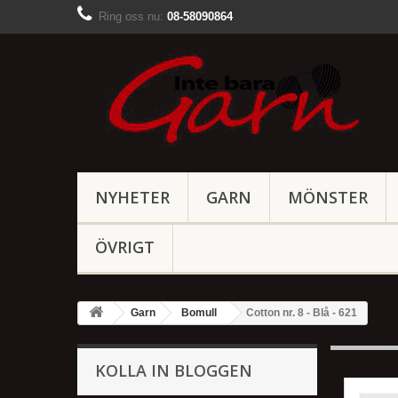
Ring oss nu:
08-58090864
NYHETER
GARN
MÖNSTER
ÖVRIGT
Garn
Bomull
Cotton nr. 8 - Blå - 621
KOLLA IN BLOGGEN