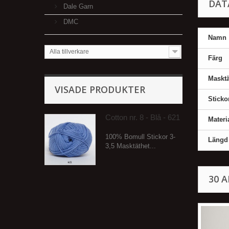
DAT
Dale Garn
DMC
Namn
Alla tillverkare
Färg
Masktä
VISADE PRODUKTER
Sticko
Cotton nr. 8 - Blå - 621
Materi
100% Bomull Stickor 3-
Längd
3,5 Masktäthet...
30 