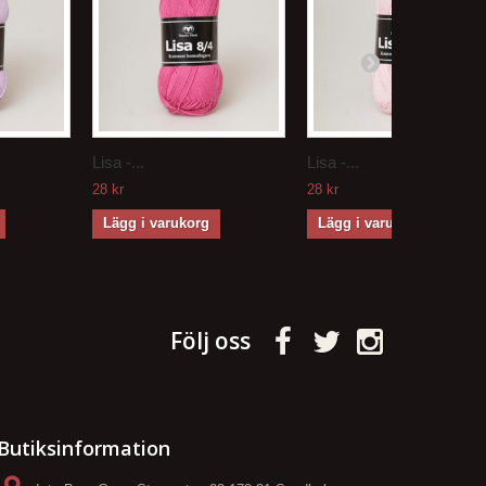
Lisa -...
Lisa -...
28 kr
28 kr
Lägg i varukorg
Lägg i varukorg
Följ oss
Butiksinformation