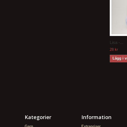
Lisa -...
28 kr
Lägg i 
Kategorier
Information
Garn
Extrapriser