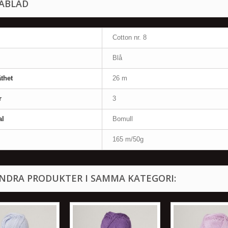
ABLAD
Cotton nr. 8
Blå
thet
26 m
r
3
al
Bomull
165 m/50g
ANDRA PRODUKTER I SAMMA KATEGORI: