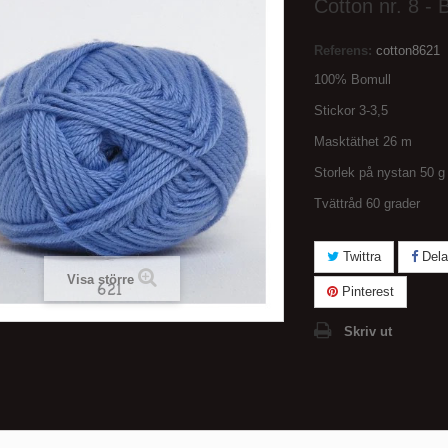
Cotton nr. 8 - 
Referens:
cotton8621
100% Bomull
Stickor 3-3,5
Masktäthet 26 m
Storlek på nystan 50 
Tvättråd 60 grader
Twittra
Dela
Visa större
Pinterest
Skriv ut