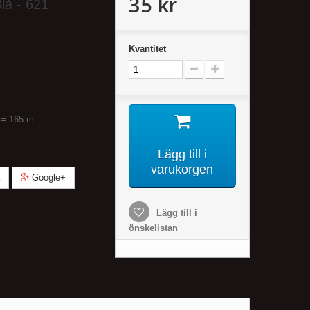
35 kr
Blå - 621
Kvantitet
g = 165 m
Lägg till i
varukorgen
Google+
Lägg till i
önskelistan