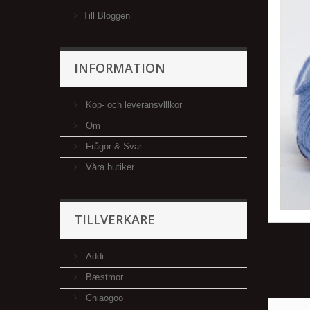
Till Bloggen
INFORMATION
Köp- och leveransvlllkor
Om
Frågor & Svar
Våra butiker
TILLVERKARE
Addi
Bæstmor
Chiaogoo