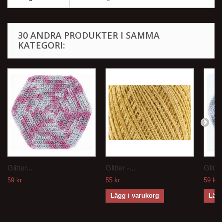
30 ANDRA PRODUKTER I SAMMA
KATEGORI:
Glitter...
Glitter -...
Glitter
59 kr
55 kr
59 kr
Lägg i varukorg
Lägg