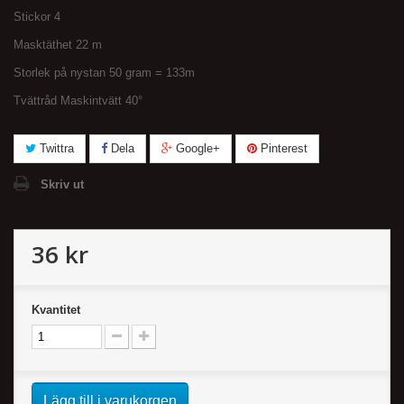
Stickor 4
Masktäthet 22 m
Storlek på nystan 50 gram = 133m
Tvättråd Maskintvätt 40°
Twittra
Dela
Google+
Pinterest
Skriv ut
36 kr
Kvantitet
Lägg till i varukorgen