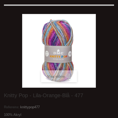
Visa större
Knitty Pop - Lila-Orange-Blå - 477
Referens:
knittypop477
100% Akryl