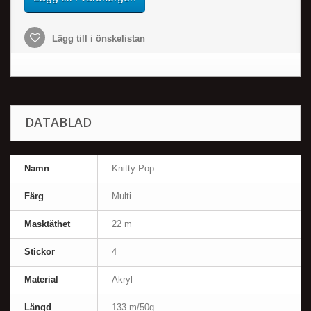
Lägg till i önskelistan
DATABLAD
Namn
Knitty Pop
Färg
Multi
Masktäthet
22 m
Stickor
4
Material
Akryl
Längd
133 m/50g