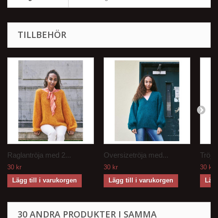
TILLBEHÖR
Raglantröja med 2...
Oversizetröja med...
Tröja
30 kr
30 kr
30 kr
Lägg till i varukorgen
Lägg till i varukorgen
Lägg
30 ANDRA PRODUKTER I SAMMA