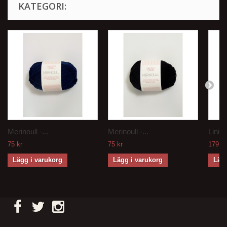
KATEGORI:
Merinoull -...
Merinoull -...
Linie 
75 kr
75 kr
179 kr
Lägg i varukorg
Lägg i varukorg
Lägg