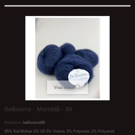
Visa större
Bellissima - Marinblå - 89
Referens:
bellissima89
85% Kid Mohair 6% Ull 5% Viskos 3% Polyester 1% Polyamid