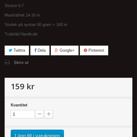
Stickor 6-7
Masktäthet 14-16 m
Storlek på nystan 50 gram = 160 m
Tvättråd Handtvätt
Twittra
Dela
Google+
Pinterest
Skriv ut
159 kr
Kvantitet
Lägg till i varukorgen