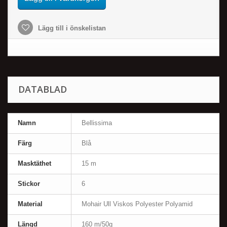
Lägg till i önskelistan
DATABLAD
Namn
Bellissima
Färg
Blå
Masktäthet
15 m
Stickor
6
Material
Mohair Ull Viskos Polyester Polyamid
Längd
160 m/50g