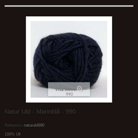
Visa större
Natur Uld - Marinblå - 990
Referens:
naturuld990
100% Ull