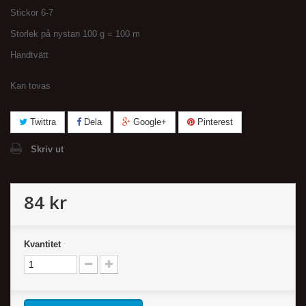
Stickor 6-7
Storlek på nystan 100 g = 100 m
Handtvätt
Kan tovas
Twittra
Dela
Google+
Pinterest
Skriv ut
84 kr
Kvantitet