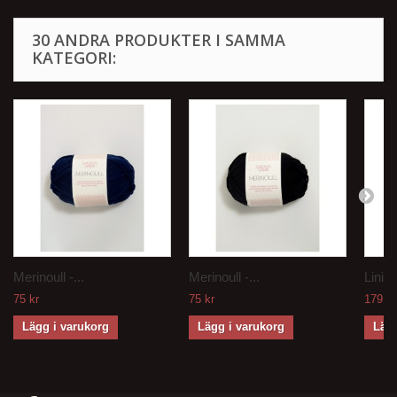
30 ANDRA PRODUKTER I SAMMA
KATEGORI:
Merinoull -...
Merinoull -...
Linie 
75 kr
75 kr
179 kr
Lägg i varukorg
Lägg i varukorg
Lägg