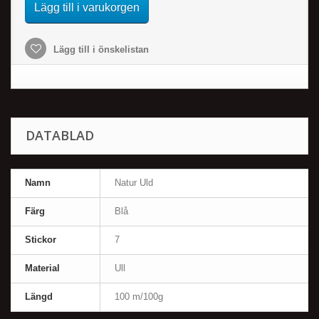
Lägg till i varukorgen
Lägg till i önskelistan
DATABLAD
Namn
Natur Uld
Färg
Blå
Stickor
7
Material
Ull
Längd
100 m/100g