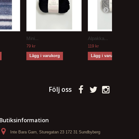
Mini...
Alpakka...
79 kr
119 kr
Lägg i varukorg
Lägg i varukorg
Följ oss
Butiksinformation
Inte Bara Garn, Sturegatan 23 172 31 Sundbyberg