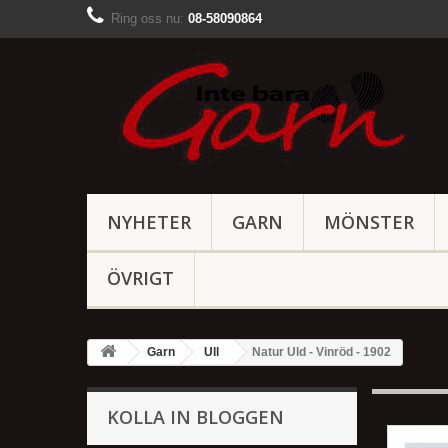
Ring oss nu:
08-58090864
NYHETER
GARN
MÖNSTER
ÖVRIGT
Garn
Ull
Natur Uld - Vinröd - 1902
KOLLA IN BLOGGEN