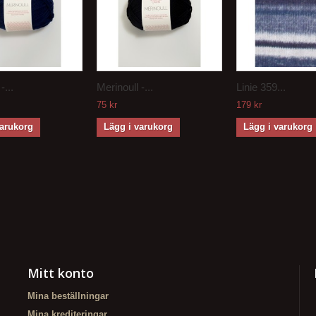
-...
Merinoull -...
Linie 359...
75 kr
179 kr
varukorg
Lägg i varukorg
Lägg i varukorg
Mitt konto
Mina beställningar
Mina krediteringar