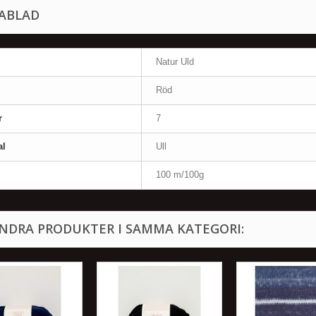
ABLAD
Natur Uld
Röd
r
7
al
Ull
100 m/100g
ANDRA PRODUKTER I SAMMA KATEGORI: