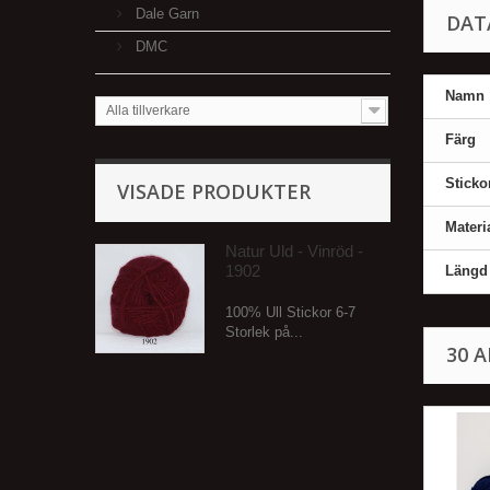
Dale Garn
DAT
DMC
Namn
Alla tillverkare
Färg
Sticko
VISADE PRODUKTER
Materi
Natur Uld - Vinröd -
1902
Längd
100% Ull Stickor 6-7
Storlek på...
30 