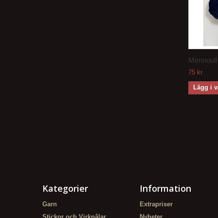
Merinoull 
75 kr
Lägg i 
Kategorier
Information
Garn
Extrapriser
Stickor och Virknålar
Nyheter