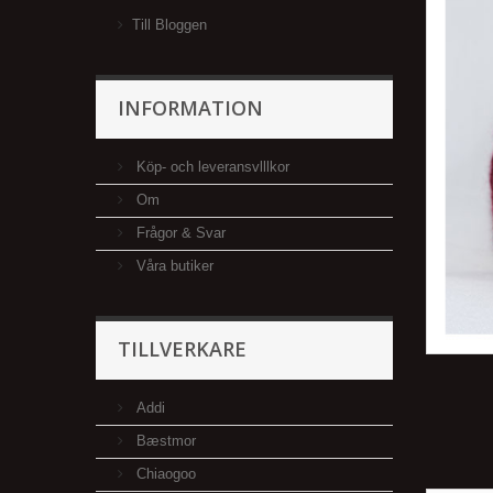
Till Bloggen
INFORMATION
Köp- och leveransvlllkor
Om
Frågor & Svar
Våra butiker
TILLVERKARE
Addi
Bæstmor
Chiaogoo