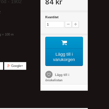
84 kr
röd - 1902
2
Kvantitet
 g = 100 m
Lägg till i
varukorgen
Google+
Lägg till i
önskelistan