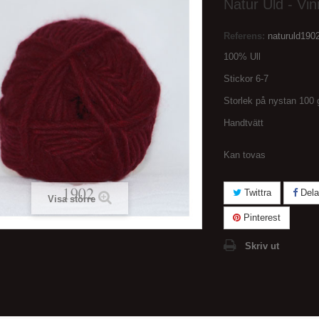
Natur Uld - Vin
Referens:
naturuld190
100% Ull
Stickor 6-7
Storlek på nystan 100
Handtvätt
Kan tovas
Twittra
Dela
Visa större
Pinterest
Skriv ut