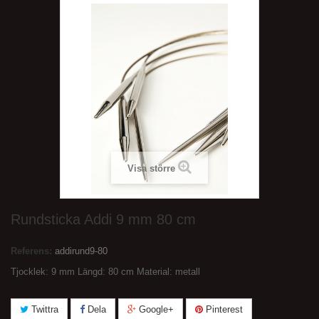
Visa större
Rundsticka Addi 9 mm 80 cm
Referens:
addirund9-80
Tjocklek: 9 mm Längd: 80 cm Material: metall
Twittra
Dela
Google+
Pinterest