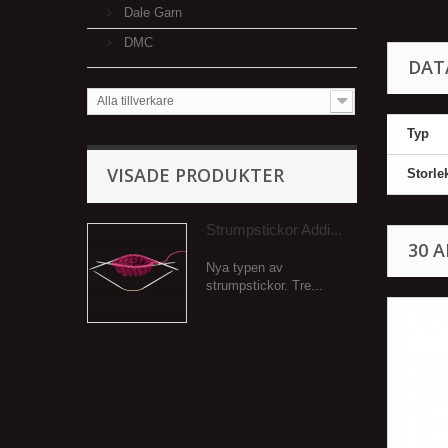
Dale Garn
DMC
DAT
Alla tillverkare
Typ
VISADE PRODUKTER
Storle
Strumpstickor Addi...
30 
Nya typen av
strumpstickor. Tre...