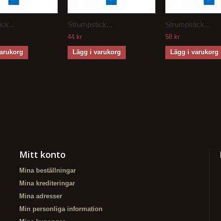
ck...
Strumpstick...
Strumpstick...
44 kr
58 kr
varukorg
Lägg i varukorg
Lägg i varukorg
Mitt konto
Mina beställningar
Mina krediteringar
Mina adresser
Min personliga information