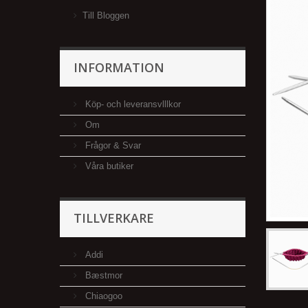
Till Bloggen
INFORMATION
Köp- och leveransvlllkor
Om
Frågor & Svar
Våra butiker
TILLVERKARE
Addi
Bæstmor
Chiaogoo