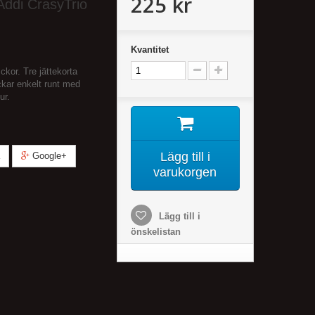
225 kr
Addi CrasyTrio
Kvantitet
kor. Tre jättekorta
ckar enkelt runt med
ur.
Lägg till i
Google+
varukorgen
Lägg till i
önskelistan