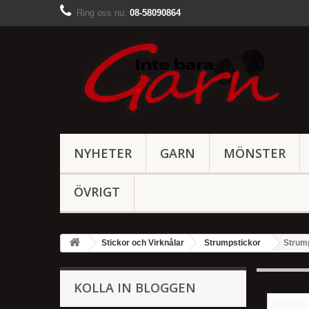
Ring oss nu:
08-58090864
NYHETER
GARN
MÖNSTER
ÖVRIGT
Stickor och Virknålar
Strumpstickor
Strump
KOLLA IN BLOGGEN