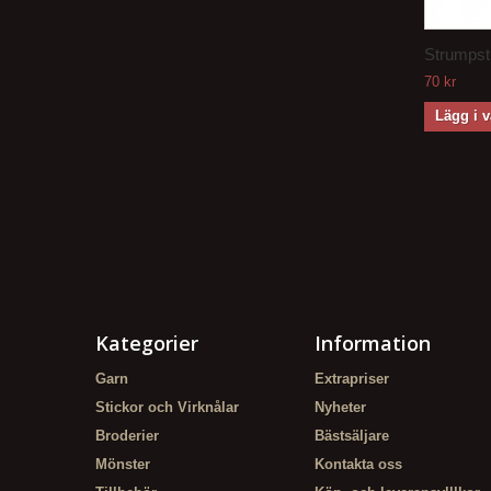
Strumpsti
70 kr
Lägg i 
Kategorier
Information
Garn
Extrapriser
Stickor och Virknålar
Nyheter
Broderier
Bästsäljare
Mönster
Kontakta oss