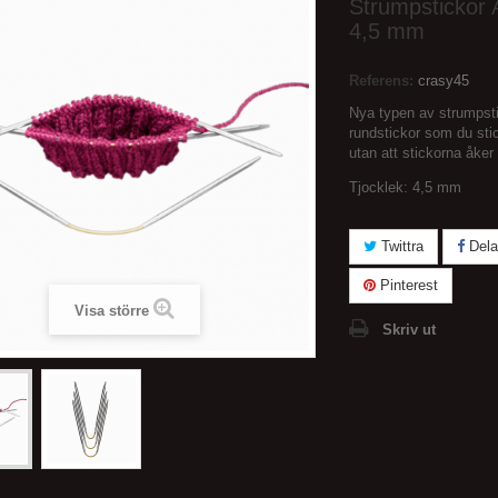
Strumpstickor 
4,5 mm
Referens:
crasy45
Nya typen av strumpstic
rundstickor som du sti
utan att stickorna åker 
Tjocklek: 4,5 mm
Twittra
Dela
Pinterest
Visa större
Skriv ut