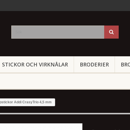
STICKOR OCH VIRKNÅLAR
BRODERIER
BR
stickor Addi CrasyTrio 4,5 mm