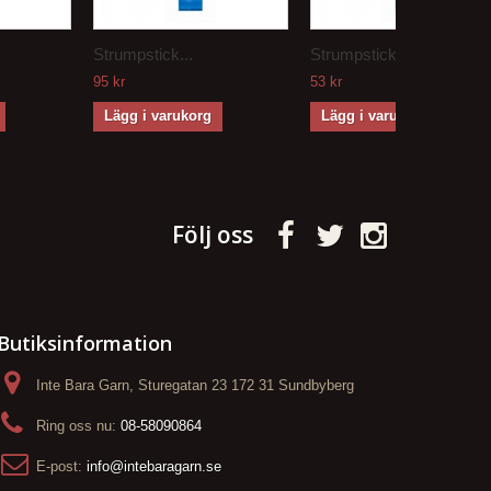
Strumpstick...
Strumpstick...
95 kr
53 kr
Lägg i varukorg
Lägg i varukorg
Följ oss
Butiksinformation
Inte Bara Garn, Sturegatan 23 172 31 Sundbyberg
Ring oss nu:
08-58090864
E-post:
info@intebaragarn.se