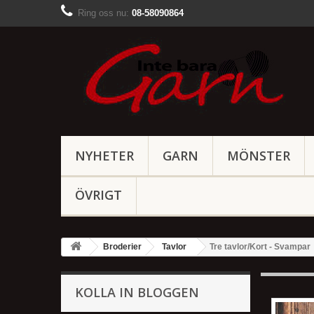
Ring oss nu:
08-58090864
NYHETER
GARN
MÖNSTER
ÖVRIGT
Broderier
Tavlor
Tre tavlor/Kort - Svampar
KOLLA IN BLOGGEN