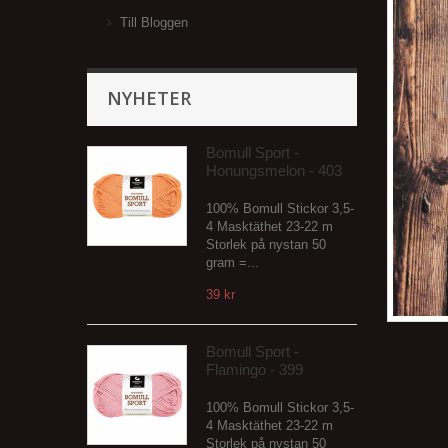
Till Bloggen
NYHETER
Bomull Sport -
Honungsmelon - 403
100% Bomull Stickor 3,5-
4 Masktäthet 23-22 m
Storlek på nystan 50
gram =...
39 kr
Bomull Sport -
Flamingo - 399
100% Bomull Stickor 3,5-
4 Masktäthet 23-22 m
Storlek på nystan 50