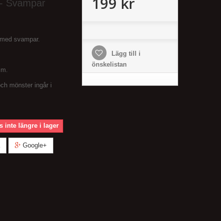
199 kr
t - Svampar
r med svampar.
Lägg till i
önskelistan
cm.
och mönster ingår i
 inte längre i lager
Google+