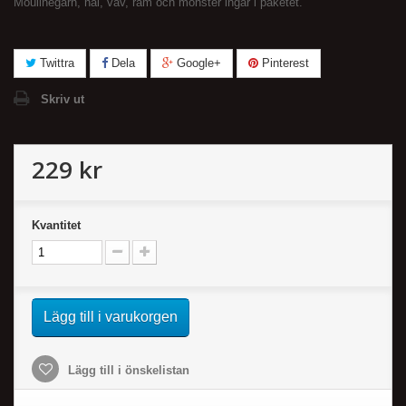
Moulinégarn, nål, väv, ram och mönster ingår i paketet.
Twittra
Dela
Google+
Pinterest
Skriv ut
229 kr
Kvantitet
Lägg till i varukorgen
Lägg till i önskelistan