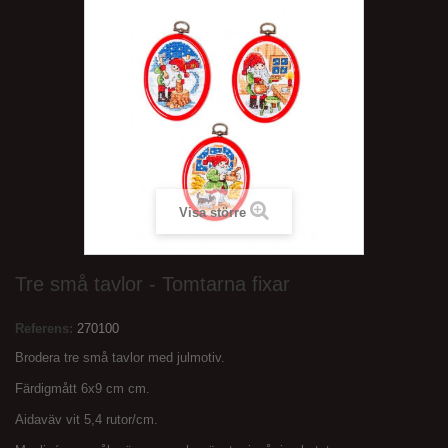
Visa större
Tre små tavlor - Tomtarna fixar
Referens:
270100
Brodera tre små tavlor med julmotiv.
Färdigmått 6x9 cm cm.
Aidaväv vit 5,4 rutor/cm.