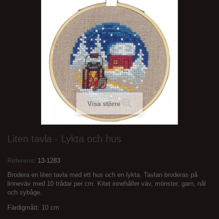
Visa större
Liten tavla - Lykta och hus
Referens:
13-1283
Brodera en liten tavla med ett hus och en lykta. Tavlan broderas på
linneväv med 10 trådar per cm. Kitet innehåller väv, mönster, garn, nål
och sybåge.
Färdigmått: 10 cm