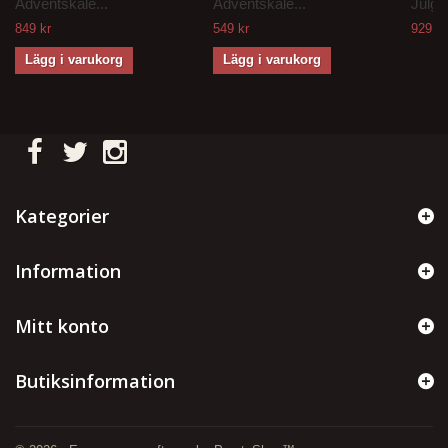
Adventskale...
Adventskale...
Julgr
849 kr
549 kr
929 kr
Lägg i varukorg
Lägg i varukorg
Kategorier
Information
Mitt konto
Butiksinformation