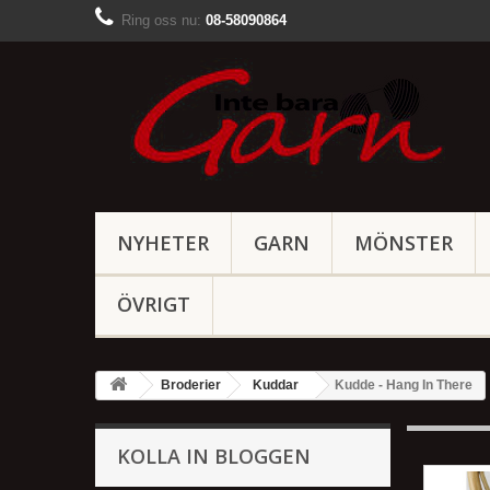
Ring oss nu:
08-58090864
NYHETER
GARN
MÖNSTER
ÖVRIGT
Broderier
Kuddar
Kudde - Hang In There
KOLLA IN BLOGGEN