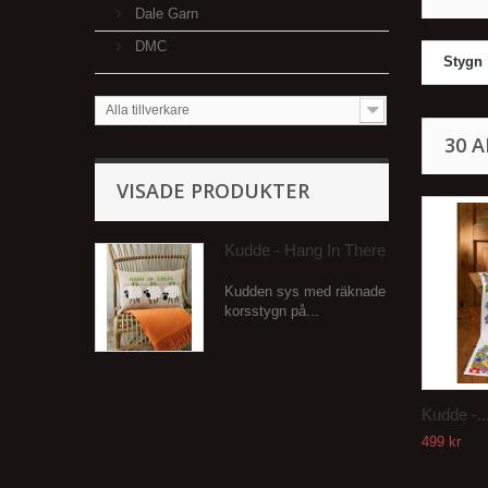
Dale Garn
DMC
Stygn
Alla tillverkare
30 
VISADE PRODUKTER
Kudde - Hang In There
Kudden sys med räknade
korsstygn på...
Kudde -..
499 kr