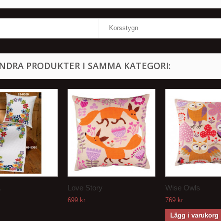
Korsstygn
ANDRA PRODUKTER I SAMMA KATEGORI:
.
Love Story
Wise Owls
699 kr
769 kr
Lägg i varukorg