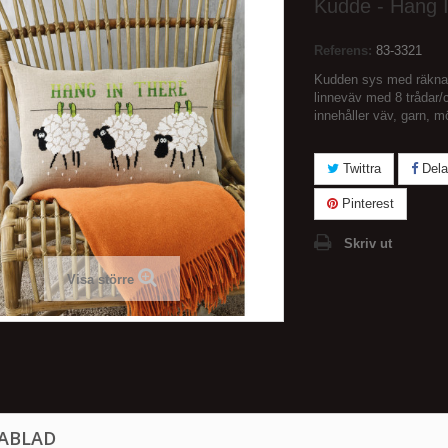
Kudde - Hang 
Referens:
83-3321
Kudden sys med räkna
linneväv med 8 trådar
innehåller väv, garn, mö
Twittra
Dela
Pinterest
Skriv ut
Visa större
ABLAD