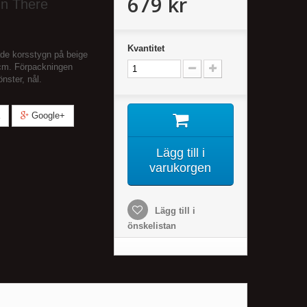
679 kr
In There
Kvantitet
de korsstygn på beige
/cm. Förpackningen
nster, nål.
Google+
Lägg till i
varukorgen
Lägg till i
önskelistan