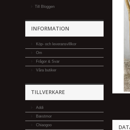
Till Bloggen
INFORMATION
Köp- och leveransvlllkor
Om
Frågor & Svar
Våra butiker
TILLVERKARE
Addi
Bæstmor
Chiaogoo
DAT