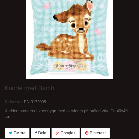
Visa större
Kudde med Bambi
Referens:
PN-0172098
Kudden broderas i korsstygn med akrylgarn på målad väv. Ca 40x40
cm.
Twittra
Dela
Google+
Pinterest