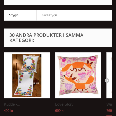
Stygn
Korsstygn
30 ANDRA PRODUKTER I SAMMA
KATEGORI:
Kudde -...
Love Story
Wise
499 kr
699 kr
769 kr