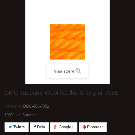
Visa större
DMC Tapestry Wool (Colbert) färg nr 7051
Referens:
DMC-486-7051
100% Ull. 8 meter.
Twittra
Dela
Google+
Pinterest