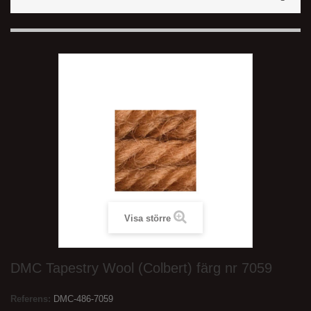
Visa större
DMC Tapestry Wool (Colbert) färg nr 7059
Referens:
DMC-486-7059