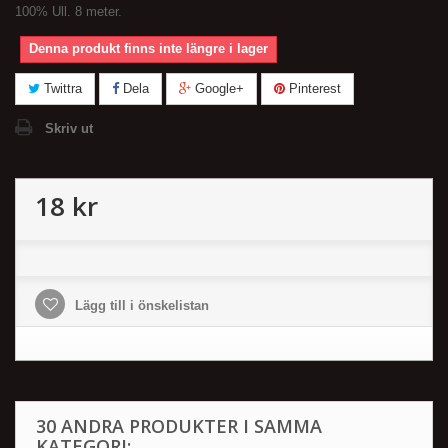
100% Ull. 8 meter.
Denna produkt finns inte längre i lager
Twittra
Dela
Google+
Pinterest
Skriv ut
18 kr
Lägg till i önskelistan
30 ANDRA PRODUKTER I SAMMA
KATEGORI: