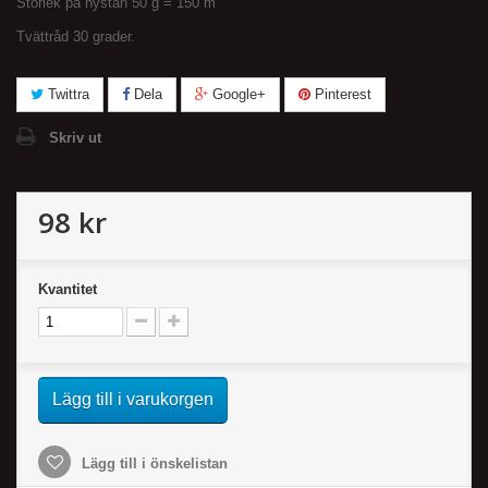
Storlek på nystan 50 g = 150 m
Tvättråd 30 grader.
Twittra
Dela
Google+
Pinterest
Skriv ut
98 kr
Kvantitet
Lägg till i varukorgen
Lägg till i önskelistan