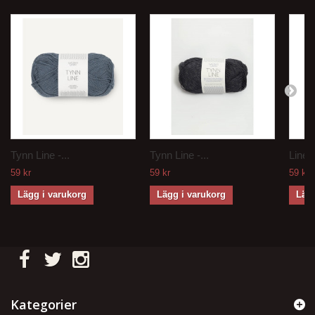
Tynn Line -...
Tynn Line -...
Line -
59 kr
59 kr
59 kr
Lägg i varukorg
Lägg i varukorg
Lägg
Kategorier