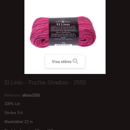
Visa större
El Linio - Fuchia Shadow - 2555
Referens:
ellinio2555
100% Lin
Stickor 3-4
Masktäthet 22 m