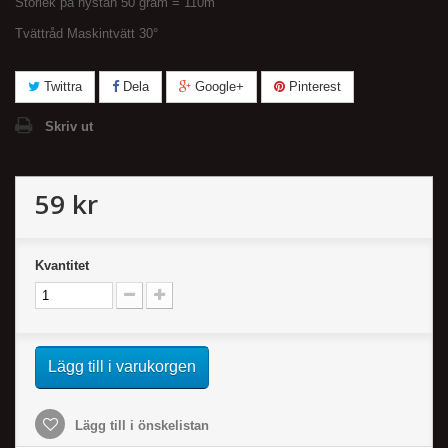
Storlek på nystan 50 gram = 110m
Tvättråd Maskintvätt 30°
Twittra
Dela
Google+
Pinterest
Skriv ut
59 kr
Kvantitet
Lägg till i varukorgen
Lägg till i önskelistan