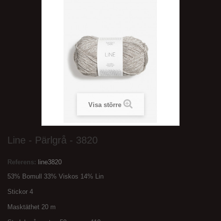
Visa större
Line - Pärlgrå - 3820
Referens:
line3820
53% Bomull 33% Viskos 14% Lin
Stickor 4
Masktäthet 20 m