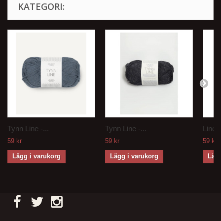
KATEGORI:
Tynn Line -...
Tynn Line -...
Line -
59 kr
59 kr
59 kr
Lägg i varukorg
Lägg i varukorg
Lägg