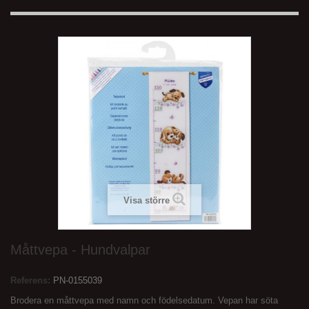
Visa större
Måttvepa - Hundvalpar
Referens:
PN-0155039
Brodera en måttvepa med namn och födelsedatum. Vepan har söta