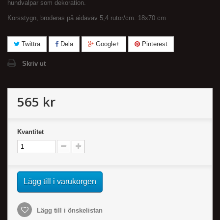
hundvalpar som dekoration.
Korsstygn, broderas på aidaväv 5,4 rutor/cm. 18x70 cm
Twittra
Dela
Google+
Pinterest
Skriv ut
565 kr
Kvantitet
Lägg till i varukorgen
Lägg till i önskelistan