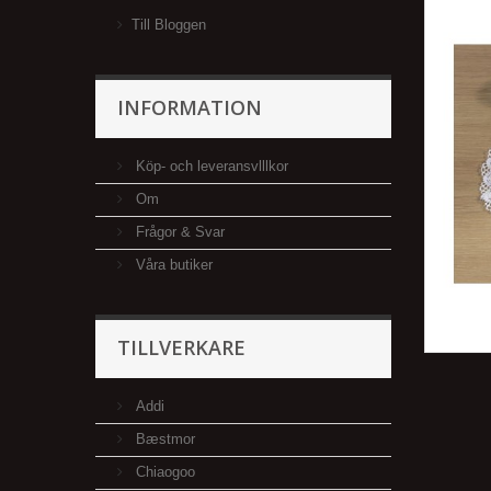
Till Bloggen
INFORMATION
Köp- och leveransvlllkor
Om
Frågor & Svar
Våra butiker
TILLVERKARE
Addi
Bæstmor
Chiaogoo