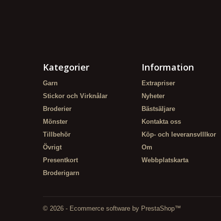
Kategorier
Information
Garn
Extrapriser
Stickor och Virknålar
Nyheter
Broderier
Bästsäljare
Mönster
Kontakta oss
Tillbehör
Köp- och leveransvlllkor
Övrigt
Om
Presentkort
Webbplatskarta
Broderigarn
© 2026 - Ecommerce software by PrestaShop™