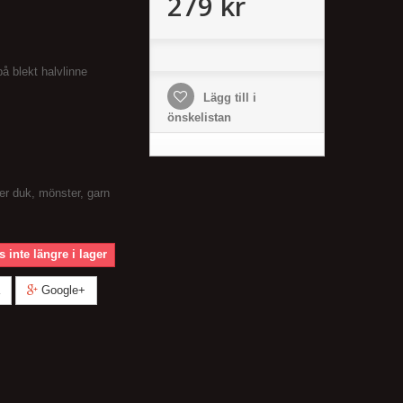
279 kr
på blekt halvlinne
Lägg till i
önskelistan
er duk, mönster, garn
 inte längre i lager
Google+