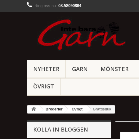
Ring oss nu:
08-58090864
NYHETER
GARN
MÖNSTER
ÖVRIGT
Broderier
Övrigt
Grattisduk
KOLLA IN BLOGGEN