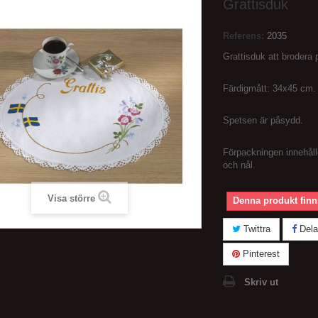
Grattisduk
Referens:
2035
Grattisduk att brodera 
Färdigmått: 34x45 cm.
Spetsen är påsydd.
Förpackningen innehåll
och nål.
Visa större
Denna produkt finns
Twittra
Dela
Pinterest
Skriv ut