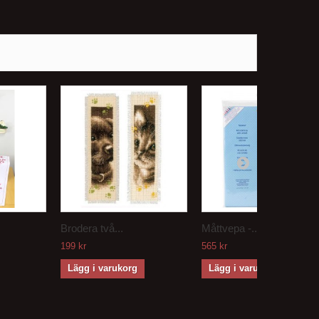
Brodera två...
Måttvepa -...
199 kr
565 kr
Lägg i varukorg
Lägg i varukorg