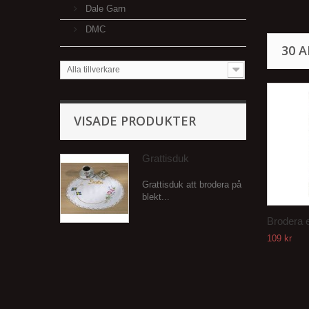
Dale Garn
DMC
30 
Alla tillverkare
VISADE PRODUKTER
Grattisduk
Grattisduk att brodera på
blekt...
Brodera et
109 kr