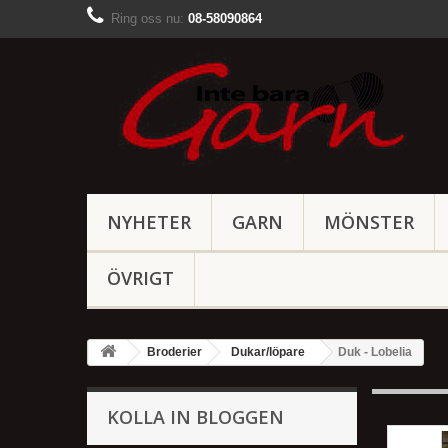
Ring oss nu:
08-58090864
NYHETER
GARN
MÖNSTER
ÖVRIGT
Broderier
Dukar/löpare
Duk - Lobelia
KOLLA IN BLOGGEN