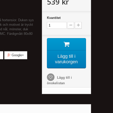
539 kr
Kvantitet
 hortensior. Duken sys
uk och motivet är tryckt
ed nål, mönster, duk
DMC. Färdigmått 80x80
Google+
Lägg till i
varukorgen
Lägg till i
önskelistan