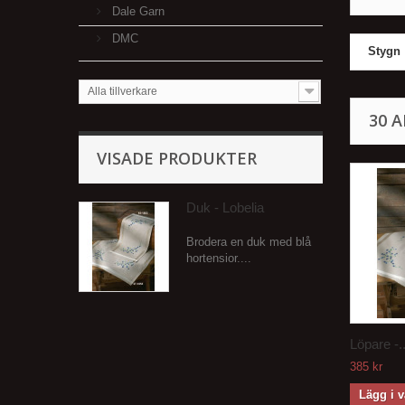
Dale Garn
DMC
Stygn
Alla tillverkare
30 
VISADE PRODUKTER
Duk - Lobelia
Brodera en duk med blå
hortensior....
Löpare -..
385 kr
Lägg i 