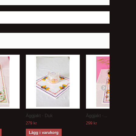
Äggjakt - Duk
Äggjakt -...
279 kr
299 kr
Lägg i varukorg