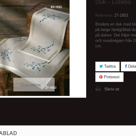
Duk - Lobelia
Referens:
27-1853
Brodera en duk med blå
på beige färdigfållad d
på duken. Det följer m
och moulinégarn från 
cm.
Twittra
Dela
Pinterest
Visa större
Skriv ut
ABLAD