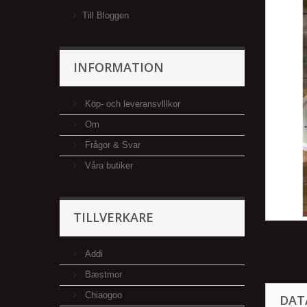
Till Bloggen
INFORMATION
Köp- och leveransvlllkor
Om
Frågor & Svar
Våra butiker
TILLVERKARE
Addi
Bæstmor
Chiaogoo
DAT