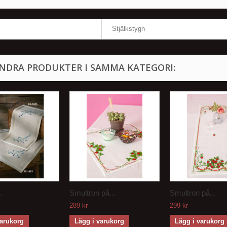
Stjälkstygn
ANDRA PRODUKTER I SAMMA KATEGORI:
.
Smultron på...
Smultron på...
289 kr
299 kr
varukorg
Lägg i varukorg
Lägg i varukorg