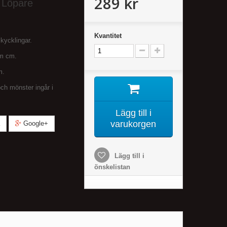
289 kr
 Löpare
Kvantitet
kycklingar.
cm cm.
m.
och mönster ingår i
Lägg till i
varukorgen
Google+
Lägg till i
önskelistan