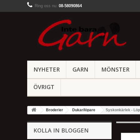
Ring oss nu:
08-58090864
NYHETER
GARN
MÖNSTER
ÖVRIGT
Broderier
Dukar/löpare
Syskonkärlek - Lö
KOLLA IN BLOGGEN