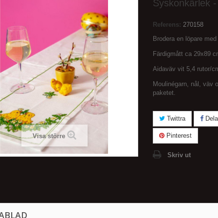
Syskonkärlek -
Referens:
270158
Brodera en löpare med 
Färdigmått ca 29x89 
Aidaväv vit 5,4 rutor/c
Moulinégarn, nål, väv 
paketet.
Twittra
Dela
Pinterest
Visa större
Skriv ut
ABLAD