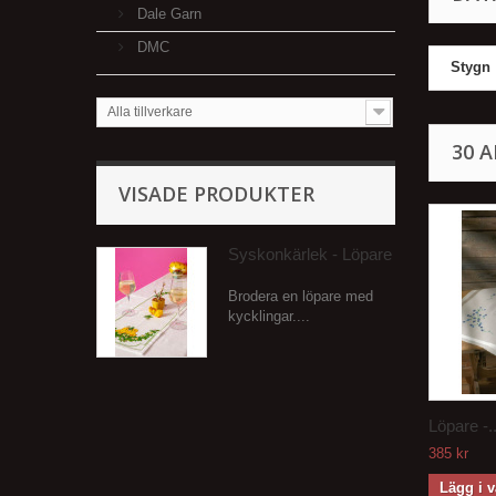
Dale Garn
DMC
Stygn
Alla tillverkare
30 
VISADE PRODUKTER
Syskonkärlek - Löpare
Brodera en löpare med
kycklingar....
Löpare -..
385 kr
Lägg i 