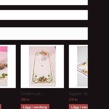
Smultron på...
Äggjakt - Duk
299 kr
279 kr
Lägg i varukorg
Lägg i varukorg