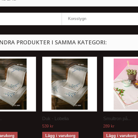
Korsstygn
ANDRA PRODUKTER I SAMMA KATEGORI:
.
Duk - Lobelia
Smultron på...
539 kr
289 kr
varukorg
Lägg i varukorg
Lägg i varukorg