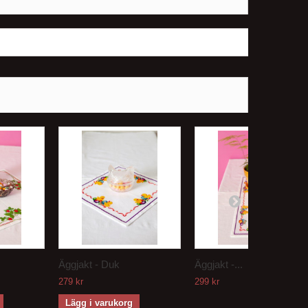
Äggjakt - Duk
Äggjakt -...
279 kr
299 kr
Lägg i varukorg