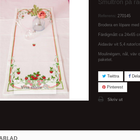
Smultron på ra
Referens:
270145
Brodera en löpare med
Färdigmått ca 24x65 
Aidaväv vit 5,4 rutor/c
Moulinégarn, nål, väv 
paketet.
Twittra
Dela
Pinterest
Visa större
Skriv ut
ABLAD