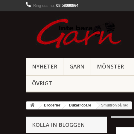
Ring oss nu:
08-58090864
NYHETER
GARN
MÖNSTER
ÖVRIGT
Broderier
Dukar/löpare
Smultron på rad
KOLLA IN BLOGGEN