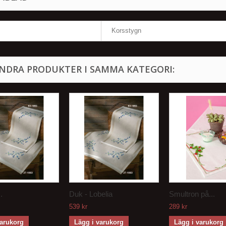
Korsstygn
ANDRA PRODUKTER I SAMMA KATEGORI:
.
Duk - Lobelia
Smultron på...
539 kr
289 kr
varukorg
Lägg i varukorg
Lägg i varukorg