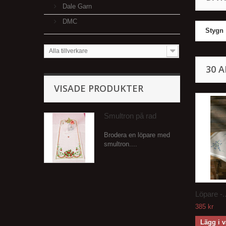
Dale Garn
DMC
Stygn
Alla tillverkare
30 
VISADE PRODUKTER
Smultron på rad
Brodera en löpare med
smultron....
Löpare -..
385 kr
Lägg i 