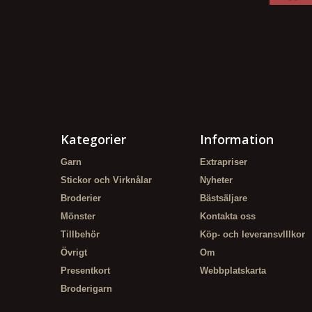
Kategorier
Information
Garn
Extrapriser
Stickor och Virknålar
Nyheter
Broderier
Bästsäljare
Mönster
Kontakta oss
Tillbehör
Köp- och leveransvlllkor
Övrigt
Om
Presentkort
Webbplatskarta
Broderigarn