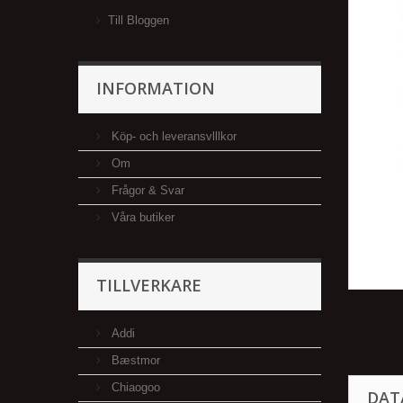
Till Bloggen
INFORMATION
Köp- och leveransvlllkor
Om
Frågor & Svar
Våra butiker
TILLVERKARE
Addi
Bæstmor
Chiaogoo
DAT