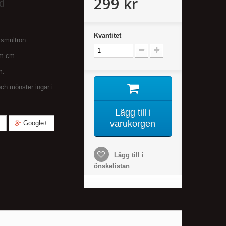
299 kr
d
Kvantitet
 smultron.
cm cm.
m.
och mönster ingår i
Lägg till i
varukorgen
Google+
Lägg till i
önskelistan