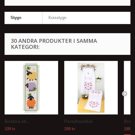
Stygn
Korsstygn
30 ANDRA PRODUKTER I SAMMA
KATEGORI:
Brodera ett...
Paradhandduk
Brode
109 kr
299 kr
199 kr