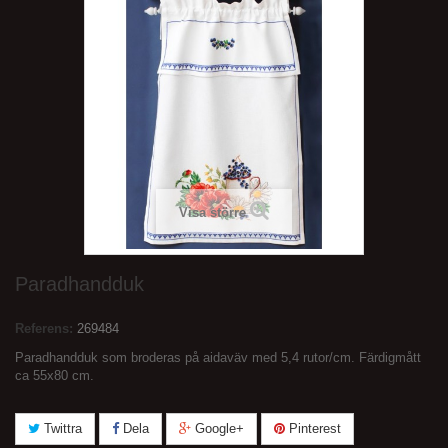
Visa större
Paradhandduk
Referens:
269484
Paradhandduk som broderas på aidaväv med 5,4 rutor/cm. Färdigmått
ca 55x80 cm.
Twittra
Dela
Google+
Pinterest